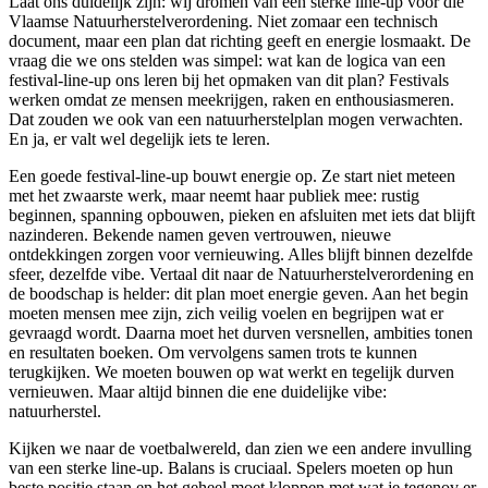
Laat ons duidelijk zijn: wij dromen van een sterke line-up voor die
Vlaamse Natuurherstelverordening. Niet zomaar een technisch
document, maar een plan dat richting geeft en energie losmaakt. De
vraag die we ons stelden was simpel: wat kan de logica van een
festival-line-up ons leren bij het opmaken van dit plan? Festivals
werken omdat ze mensen meekrijgen, raken en enthousiasmeren.
Dat zouden we ook van een natuurherstelplan mogen verwachten.
En ja, er valt wel degelijk iets te leren.
Een goede festival-line-up bouwt energie op. Ze start niet meteen
met het zwaarste werk, maar neemt haar publiek mee: rustig
beginnen, spanning opbouwen, pieken en afsluiten met iets dat blijft
nazinderen. Bekende namen geven vertrouwen, nieuwe
ontdekkingen zorgen voor vernieuwing. Alles blijft binnen dezelfde
sfeer, dezelfde vibe. Vertaal dit naar de Natuurherstelverordening en
de boodschap is helder: dit plan moet energie geven. Aan het begin
moeten mensen mee zijn, zich veilig voelen en begrijpen wat er
gevraagd wordt. Daarna moet het durven versnellen, ambities tonen
en resultaten boeken. Om vervolgens samen trots te kunnen
terugkijken. We moeten bouwen op wat werkt en tegelijk durven
vernieuwen. Maar altijd binnen die ene duidelijke vibe:
natuurherstel.
Kijken we naar de voetbalwereld, dan zien we een andere invulling
van een sterke line-up. Balans is cruciaal. Spelers moeten op hun
beste positie staan en het geheel moet kloppen met wat je tegenov er