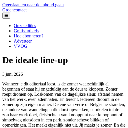
Overslaan en naar de inhoud gaan
Groencontact
Groencontact
Onze edities
Gratis artikels
Header
Hoe abonneren?
Primary
Adverteer
VVOG
De ideale line-up
3 juni 2026
Wanneer je dit editoriaal leest, is de zomer waarschijnlijk al
begonnen of staat hij ongeduldig aan de deur te kloppen. Zomer
roept dromen op. Loskomen van de dagelijkse sleur, afstand nemen
van het werk, even ademhalen. En terecht. Iedereen droomt in de
zomer op zijn eigen manier. De ene van verre of Belgische stranden,
de andere van wandelingen die dorst opwekken, snorkelen tot de
zon haar werk doet, fietstochten van knooppunt naar knooppunt of
simpelweg nietsdoen in een park, zonder scheve blikken of
opmerkingen. Het maakt eigenlijk niet uit. Jij maakt je zomer. En die