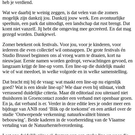
heb je verdiend.
Wat we daarbij te weinig zeggen, is dat velen van die zomers
mogelijk zijn dankzij jou. Dankzij jouw werk. Een avontuurlijke
speeltuin, een park dat uitnodigt, een landschap dat rust brengt. Dat
komt niet vanzelf. Jij hebt die omgeving mee gecreëerd. En dat mag
gezegd worden. Dankjewel.
Zomer betekent ook festivals. Voor jou, voor je kinderen, voor
iedereen die even collectief wil ontsnappen. De grote festivals én
Studio Brussel beginnen ons al vroeg warm te draaien, kort na
nieuwjaar. Eerste namen worden gedropt, verwachtingen gevoed, en
langzaam krijgt de line-up vorm. Een line-up die duidelijk maakt
wie of wat meedoet, in welke volgorde en in welke samenstelling.
Dat bracht mij bij de vraag: wat maakt een line-up nu eigenlijk
goed? Wat is een ideale line-up? Wie daar even bij stilstaat, vindt
verrassend duidelijke criteria. Maar dit editoriaal zou uiteraard niet
thuishoren in Groencontact zonder een verband met openbaar groen.
En ja, dat verband is er. Verder in deze editie lees je onder meer een
bijdrage van ANB rond ‘Blik op de toekomst’ en een artikel over de
studie ‘Ontwerpende verkenning: natuurkwaliteit binnen
bebouwing’. Beide kaderen in de voorbereiding van de Vlaamse
vertaling van de Natuurherstelverordening.